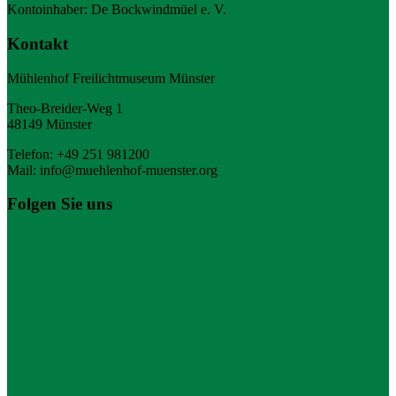
Kontoinhaber: De Bockwindmüel e. V.
Kontakt
Mühlenhof Freilichtmuseum Münster
Theo-Breider-Weg 1
48149 Münster
Telefon: +49 251 981200
Mail: info@muehlenhof-muenster.org
Folgen Sie uns