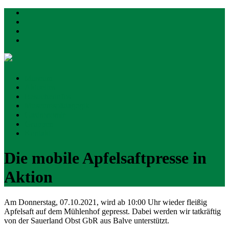
Mühlenhof-Freilichtmuseum
Museum
Aktuelles
Münster
Besucherinfos
Museumspädagogik
Gastronomie
Gruppen
Kontakt
Die mobile Apfelsaftpresse in
Aktion
Am Donnerstag, 07.10.2021, wird ab 10:00 Uhr wieder fleißig
Apfelsaft auf dem Mühlenhof gepresst. Dabei werden wir tatkräftig
von der Sauerland Obst GbR aus Balve unterstützt.