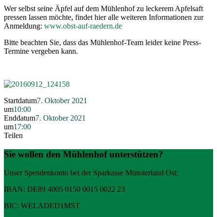
Wer selbst seine Äpfel auf dem Mühlenhof zu leckerem Apfelsaft
pressen lassen möchte, findet hier alle weiteren Informationen zur
Anmeldung:
www.obst-auf-raedern.de
Bitte beachten Sie, dass das Mühlenhof-Team leider keine Press-
Termine vergeben kann.
Startdatum
7. Oktober 2021
um
10:00
Enddatum
7. Oktober 2021
um
17:00
Teilen
Sie wollen den Mühlenhof unterstützen?
Unser Spendenkonto bei der Sparkasse Münsterland Ost:
IBAN: DE89 4005 0150 0015 0022 23
BIC: WELADED1MST