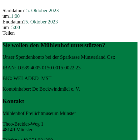
Startdatum
15. Oktober 2023
um
11:00
Enddatum
15. Oktober 2023
um
15:00
Teilen
Sie wollen den Mühlenhof unterstützen?
Unser Spendenkonto bei der Sparkasse Münsterland Ost:
IBAN: DE89 4005 0150 0015 0022 23
BIC: WELADED1MST
Kontoinhaber: De Bockwindmüel e. V.
Kontakt
Mühlenhof Freilichtmuseum Münster
Theo-Breider-Weg 1
48149 Münster