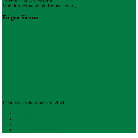
Telefon: +49 251 981200
Mail: info@muehlenhof-muenster.org
Folgen Sie uns
© De Bockwindmüel e.V. 2024 ·
WordPress Hosting
Startseite
Impressum + Datenschutz
Haftungsausschluss
Barrierefreiheitserklärung