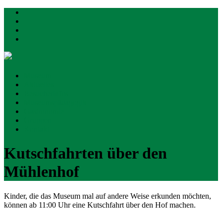
Mühlenhof-Freilichtmuseum
Museum
Aktuelles
Münster
Besucherinfos
Museumspädagogik
Gastronomie
Gruppen
Kontakt
Kutschfahrten über den
Mühlenhof
Kinder, die das Museum mal auf andere Weise erkunden möchten,
können ab 11:00 Uhr eine Kutschfahrt über den Hof machen.